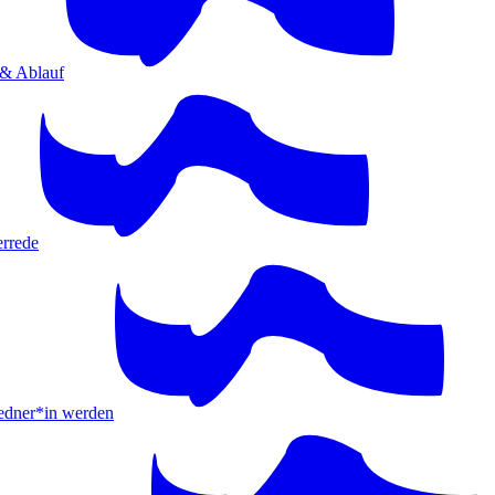
 & Ablauf
errede
ner*in werden