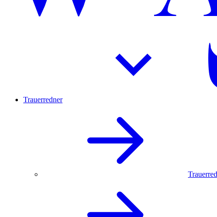
Trauerredner
Trauerred