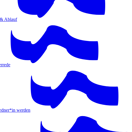
 & Ablauf
errede
ner*in werden