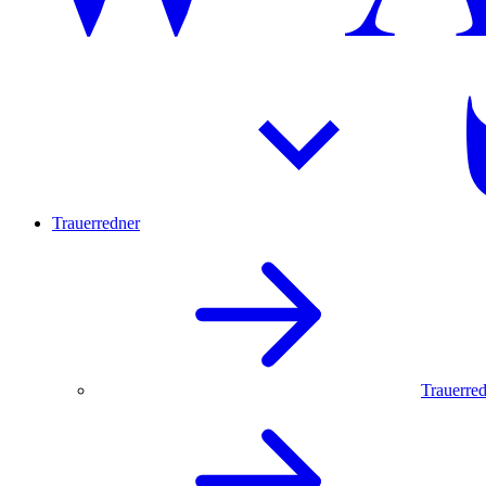
Trauerredner
Trauerred