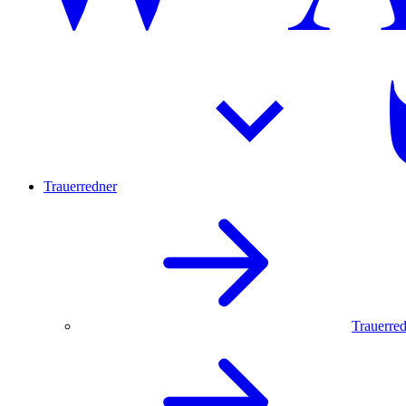
Trauerredner
Trauerred