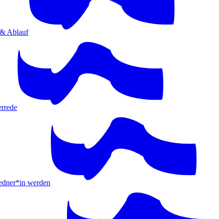
 & Ablauf
errede
ner*in werden