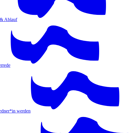
 & Ablauf
errede
ner*in werden