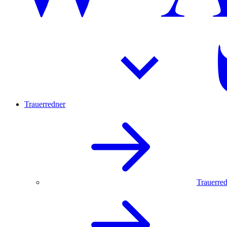
Trauerredner
Trauerred