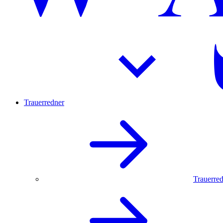
Trauerredner
Trauerred