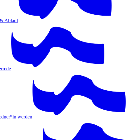
 & Ablauf
errede
ner*in werden