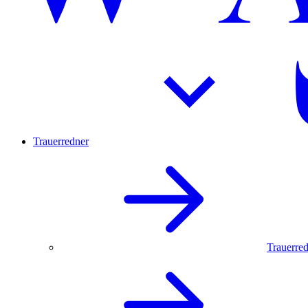
Trauerredner
Trauerred