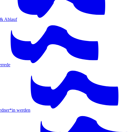
 & Ablauf
errede
ner*in werden